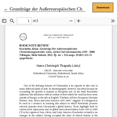
Return to Article Details
Download
←
Grundzüge der Außereuropäischen Christentumsgeschichte